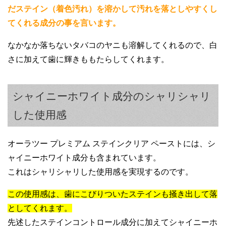
した。
これで歯を磨いて1週間くらいたった頃、使
だステイン（着色汚れ）を溶かして汚れを落としやすくし
とっても嬉しいので、これからも使い続け
用後に水ですすぐとめちゃくちゃしみるよ
てくれる成分の事を言います。
る予定です。
うになりました。
なかなか落ちないタバコのヤニも溶解してくれるので、白
知覚過敏になったみたいですごくショック
さに加えて歯に輝きももたらしてくれます。
です・・・。
シャイニーホワイト成分のシャリシャリ
した使用感
オーラツー プレミアム ステインクリア ペーストには、シ
ャイニーホワイト成分も含まれています。
これはシャリシャリした使用感を実現するのです。
20代女性
この使用感は、歯にこびりついたステインも掻き出して落
磨いた翌朝の口の中の不快感が強いです。
としてくれます。
歯も白くなったように思えず、期待してい
先述したステインコントロール成分に加えてシャイニーホ
ただけに残念に思います。