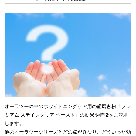
10代女性
ずっと気になっていた前歯の茶渋のステイ
30代女性
ンが、これを使って1ヶ月くらいで無くなり
ました。
しゃりしゃり感が口をすすいでも残りま
それ以来ずっとリピートしています。
す。
研磨剤が強いのか歯が削れて虫歯になりま
した。
毎日使うのは危険だと思います。
オーラツーの中のホワイトニングケア用の歯磨き粉「プレ
ミアム ステインクリア ペースト」の効果や特徴をご説明
します。
20代女性
他のオーラツーシリーズとどの点が異なり、どういった効