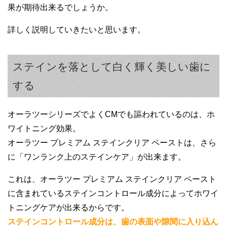
香味も良くパッケージも可愛くて気に入っ
果が期待出来るでしょうか。
ています。
30代女性
詳しく説明していきたいと思います。
この歯磨き粉を使い始めてから歯が白いと
言われるようになしました。
香りはいいけどシャリシャリした研磨剤の
ようなものが歯に挟まります。
ステインを落として白く輝く美しい歯に
配合されている酸化アルミニウムを口に入
する
れるのは不安なので、二度と使いません。
オーラツーシリーズでよくCMでも謳われているのは、ホ
ワイトニング効果。
オーラツー プレミアム ステインクリア ペーストは、さら
に「ワンランク上のステインケア」が出来ます。
30代女性
これは、オーラツー プレミアム ステインクリア ペースト
前歯にコーヒの着色汚れがありましたが、
に含まれているステインコントロール成分によってホワイ
オーラツー プレミアム ステインクリア ペー
トニングケアが出来るからです。
40代女性
ストを使い始めて3日くらいで綺麗になりま
ステインコントロール成分は、歯の表面や隙間に入り込ん