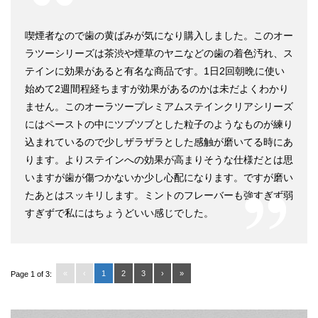
喫煙者なので歯の黄ばみが気になり購入しました。このオー
ラツーシリーズは茶渋や煙草のヤニなどの歯の着色汚れ、ス
テインに効果があると有名な商品です。1日2回朝晩に使い
始めて2週間程経ちますが効果があるのかは未だよくわかり
ません。このオーラツープレミアムステインクリアシリーズ
にはペーストの中にツブツブとした粒子のようなものが練り
込まれているので少しザラザラとした感触が磨いてる時にあ
ります。よりステインへの効果が高まりそうな仕様だとは思
いますが歯が傷つかないか少し心配になります。ですが磨い
たあとはスッキリします。ミントのフレーバーも強すぎず弱
すぎずで私にはちょうどいい感じでした。
«
‹
1
2
3
›
»
Page 1 of 3: