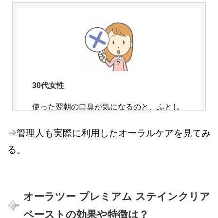
50代女性
30代女性
これを使うと明らかに白くなります。
使った翌朝の口臭が気になるのと、ふとし
このお値段でこんなに綺麗な白い歯になる
た時の研磨剤のジャリっとした感じが不快
⇒管理人も実際に利用したオーラルケアを見てみ
のは嬉しいですね。
です。
別のものに戻したら治ったので、この歯磨
る。
き粉のせいだと思います。
オーラツー プレミアム ステインクリア
ペーストの効果や特徴は？