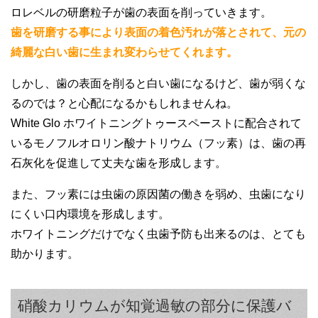
歯のホワイトニング効果はもちろん、口の
ロレベルの研磨粒子が歯の表面を削っていきます。
中の違和感が消えるのもすごいと思いまし
歯を研磨する事により表面の着色汚れが落とされて、元の
た。
綺麗な白い歯に生まれ変わらせてくれます。
ただ、1本1,700円以上もするのでもう少し
しかし、歯の表面を削ると白い歯になるけど、歯が弱くな
安くなればリピートしやすいのに、と感じ
るのでは？と心配になるかもしれませんね。
ます。
White Glo ホワイトニングトゥースペーストに配合されて
いるモノフルオロリン酸ナトリウム（フッ素）は、歯の再
石灰化を促進して丈夫な歯を形成します。
また、フッ素には虫歯の原因菌の働きを弱め、虫歯になり
にくい口内環境を形成します。
ホワイトニングだけでなく虫歯予防も出来るのは、とても
助かります。
硝酸カリウムが知覚過敏の部分に保護バ