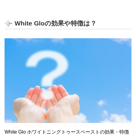
まだ黄ばみが残っているので、今後も続け
て使用して白くしていきたいです。
White Gloの効果や特徴は？
女性
レビューに惹かれて購入しましたが付属の
歯ブラシが大きくて使いにくかったです。
女性
磨き終わりも研磨剤のつぶつぶが歯に挟ま
って気持ち悪かったので使用をやめようと
かなり高価な歯磨き粉ですが思い切って購
思います。
入してみたところ、ホワイトニング効果が
ちゃんとありました。
毎日の歯磨きで黄ばみがどんどん白くなる
のであればこの価格は安いものです。
White Glo ホワイトニングトゥースペーストの効果・特徴