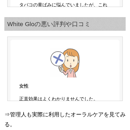
タバコの黄ばみに悩んでいましたが、これ
を試したら白くなって驚きました。
知覚過敏のため、ホワイトニング用の歯磨
White Gloの悪い評判や口コミ
き粉を使うのが怖かったのですが全く問題
ありません。
女性
正直効果はよくわかりませんでした。
女性
しばらく香味が口残るのも少し気になりま
⇒管理人も実際に利用したオーラルケアを見てみ
す。
使用して2か月経過しますが、確かに歯が白
る。
くなってきました。