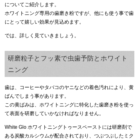
についてご紹介します。
ホワイトニング専用の歯磨き粉ですが、他にも使う事で歯
にとって嬉しい効果が見込めます。
では、詳しく見ていきましょう。
女性
使用感はまずまずですが、ホワイトニング
研磨粒子とフッ素で虫歯予防とホワイト
効果はあまりわかりませんでした。
女性
ニング
歯磨きにはこだわりがあるため色々試して
みましたが、これはなかなか良いです。
歯は、コーヒーやタバコのヤニなどの着色汚れにより、黄
刺激も少なくて使いやすいので気に入って
ばんでしまう事があります。
います。
この黄ばみは、ホワイトニングに特化した歯磨き粉を使っ
て表面を研磨していかなければなりません。
White Glo ホワイトニングトゥースペーストには研磨剤で
女性
ある炭酸カルシウムが配合されており、つぶつぶしたミク