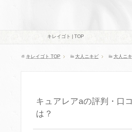
キレイゴト | TOP
キレイゴト
TOP
大人ニキビ
大人ニ
キュアレアaの評判・口
は？