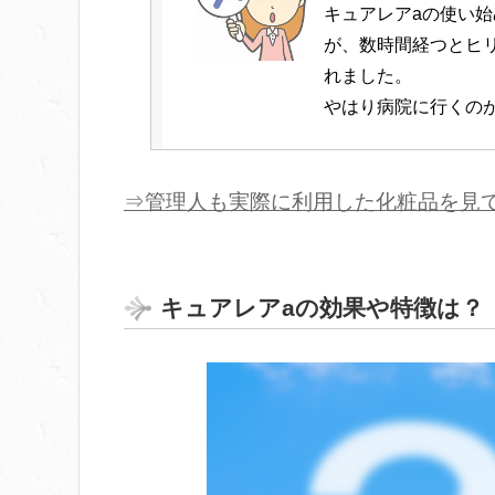
非ステロイドで目の
キュアレアaの使い
効果もすぐに出て、
が、数時間経つとヒ
れました。
やはり病院に行くの
30代女性
⇒管理人も実際に利用した化粧品を見
5年ほど前から目の
30代女性
出るようになり、ド
た。
突然目の付近が赤く
キュアレアaの効果や特徴は？
毎晩の風呂上がりと
アレアaを購入し使
す。
5日経っても改善の
何年も悩んでいた症
ます。
40代女性