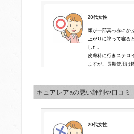
20代女性
頬が一部真っ赤にか
上がりに塗って寝る
した。
皮膚科に行きステロ
ますが、長期使用は
使えるキュアレアa
まぶたなど皮膚の薄
です。
キュアレアaの悪い評判や口コミ
40代女性
20代女性