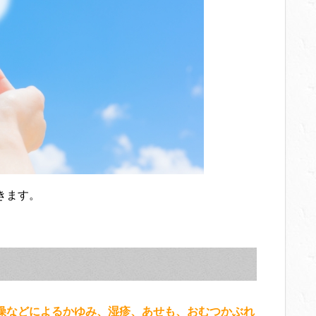
、病院に行くかどうか迷ったあげく、キュ
ステロイドで目元にも使えるという事で期
た。
。
たら1時間ほどで痒みがなくなり、翌日には
果ゼロで何も塗らないのと同じでした。
ました。
しいです。
り、化粧も出来るようになったので本当に
が出来たので良かったです。
きます。
かぶれた肌に、キュアレアaを購入して使
、3日ほどで赤みが引いたような感じにな
燥などによるかゆみ、湿疹、あせも、おむつかぶれ