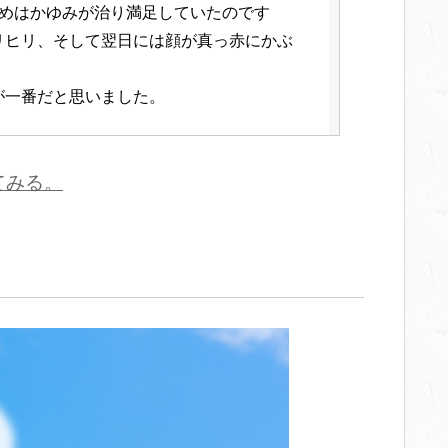
周りもOKなので、求めていた薬です。
始めはかゆみが治り満足していたのです
どうしてものときの頼れる薬です。
リヒリ、そして翌日には顔が真っ赤にかぶ
が一番だと思いました。
てみる。
周りや口周り首などに痒み・赤み・乾燥が
ラッグストアでキュアレアaを購入しまし
かぶれ病院に行く暇もなかったため、キュ
朝の洗顔後に化粧水の上から塗っていま
用しました。
兆しすら見えず、購入した事を後悔してい
状から解放されて泣くほど嬉しいです。