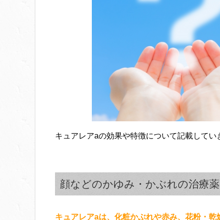
40代女性
花粉症皮膚炎になり
キュアレアaは、非
アレアaを購入しまし
待して購入しました
キュアレアaをつけ
残念ながら私には効
腫れもほとんどひき
効果のある人が羨ま
2日後には完全に治
助かりました。
目の周りにも塗る事
キュアレアaの効果や特徴について記載してい
20代女性
日焼け止めを使用し
顔などのかゆみ・かぶれの治療薬
用してみました。
初日から痒みは軽減
キュアレアaは、化粧かぶれや赤み、花粉・乾