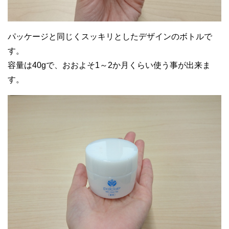
ストレスが原因なのか繰り返しできていた
サイズが小さくて内容量も少ないため、そ
顎ニキビの炎症が和らぎました
こまでコスパは良くありません
パッケージと同じくスッキリとしたデザインのボトルで
す。
容量は40gで、おおよそ1～2か月くらい使う事が出来ま
す。
30代女性
30代女性
オールインワンジェルの中では乾燥が全く
皮脂の分泌の多いTゾーンには良いのです
気にならず、プルプルな肌を長くキープ出
が、頬と目元は少し乾燥してしまいます
来ますね