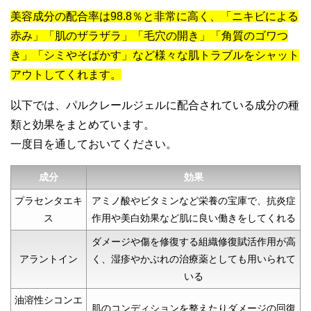
美容成分の配合率は98.8％と非常に高く、「ニキビによる
赤み」「肌のザラザラ」「毛穴の開き」「角質のゴワつ
き」「シミやそばかす」など様々な肌トラブルをシャット
アウトしてくれます。
以下では、パルクレールジェルに配合されている成分の種
類と効果をまとめています。
一度目を通しておいてください。
成分
効果
プラセンタエキ
アミノ酸やビタミンなど栄養の宝庫で、抗炎症
ス
作用や美白効果など肌に良い働きをしてくれる
ダメージや傷を修復する組織修復賦活作用が高
アラントイン
く、湿疹やかぶれの治療薬としても用いられて
いる
油溶性シコンエ
肌のコンディションを整えたりダメージの回復