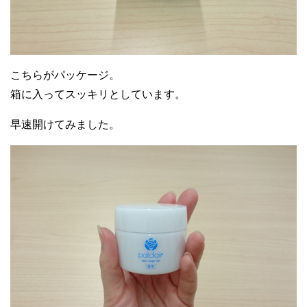
20代女性
こちらがパッケージ。
30代女性
ベタベタせずにしっとりとした使い心地な
箱に入ってスッキリとしています。
確かに保湿力は非常に高いものの、ニキビ
ので、朝と晩の両方のタイミングでケアが
早速開けてみました。
ができている部分に塗布すると多少はヒリ
出来ます
ヒリ感があります
20代女性
20代女性