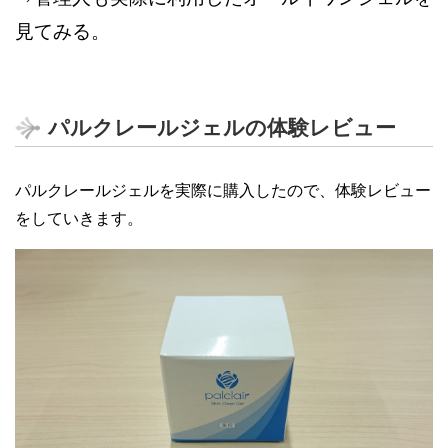
ススメです
見てみる。
パルクレールジェルの体験レビュー
パルクレールジェルを実際に購入したので、体験レビュー
をしていきます。
30代女性
30代女性
毎日お風呂上がりに使っていましたが、肌
パルクレールジェルでケアを始めてから肌
への効果や変化はあまり実感できていませ
のザラつきが大分少なくなりました
ん