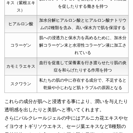
キス（紫根エキ
を促したりする働きを持つ
ス）
加水分解ヒアルロン酸とヒアルロン酸ナトリウ
ヒアルロン酸
ムの2種類を含み、高い保水力で肌を保湿する
肌への浸透力と保水力を高めるために、加水分
コラーゲン
解コラーゲン末と水溶性コラーゲン液に加工さ
れている
血行を促進して栄養素を行き渡らせたり肌の炎
カモミラエキス
症を和らげたりする作用を持つ
私たちの肌の中に存在する成分で、不足すると
スクワラン
乾燥や小じわなど肌トラブルの原因となる
これらの成分が肌へと浸透する事により、潤いを与えたり
透明感を出したりと美肌へと導いてくれます。
さらにパルクレールジェルの中にはアルニカ花エキスやセ
イヨウオトギリソウエキス、セージ葉エキスなど8種類の