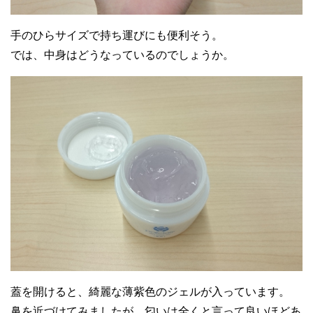
手のひらサイズで持ち運びにも便利そう。
では、中身はどうなっているのでしょうか。
20代女性
30代女性
クレータータイプのボコボコのニキビ跡に
伸びが非常に良いジェルですので、少量で
は全く変化がないですね
もかなり広い範囲へと使用可能ですよ
蓋を開けると、綺麗な薄紫色のジェルが入っています。
鼻を近づけてみましたが、匂いは全くと言って良いほどあ