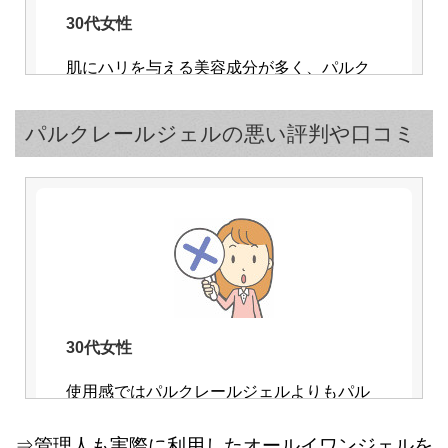
30代女性
肌にハリを与える美容成分が多く、パルク
レールジェルのお陰で毛穴の開きや肌のた
るみを改善できました
パルクレールジェルの悪い評判や口コミ
30代女性
20代女性
使用感ではパルクレールジェルよりもパル
独自のバランスで保湿成分が入っているの
クレール美容液の方が個人的に気に入って
で、肌の乾燥によるニキビで悩む女性にオ
⇒管理人も実際に利用したオールイワンジェルを
います