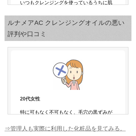
いつもクレンジングを使っているうちに肌
の調子が悪くなる事も多かったのですが、
これは違いました。
ルナメアAC クレンジングオイルの悪い
最初から使い切るまで肌の調子が良いまま
評判や口コミ
保っていて、安心して使えたのが良かった
です。
20代女性
特に可もなく不可もなく、毛穴の黒ずみが
30代女性
落ちたという実感もありませんでした。
⇒管理人も実際に利用した化粧品を見てみる。
今までゴシゴシこすらないとメイクが落ち
強いて言うなら肌に優しくて刺激がなく、