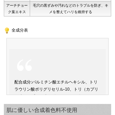
アーチチョー
毛穴の黒ずみや汚れなどのトラブルを防ぎ、キ
ク葉エキス
メを整えてハリを維持する
全成分表
配合成分:パルミチン酸エチルヘキシル、トリ
ラウリン酸ポリグリセリル-10、トリ（カプリ
ル酸／カプリン酸）グリセリル、グリチルレチ
ン酸ステアリル、トコフェロール、酢酸トコフ
肌に優しい合成着色料不使用
ェロール、乳酸桿菌／セイヨウナシ果汁発酵