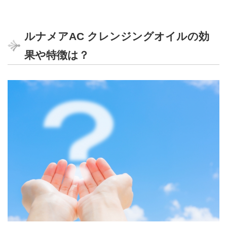
なくて、肌に負担をかけてしまっていまし
敏感肌でも使えるという点だと思います。
た。
でもこれは力を入れなくてもスッキリ落ち
ルナメアAC クレンジングオイルの効
るので、摩擦が少なく肌ストレスが一気に
果や特徴は？
減ったように思います。
20代女性
洗い流した後に肌が乾燥してしまい、潤い
を感じる事が出来ませんでした。
使用感はサラサラしていてとても良かった
40代女性
のに、メイクとなじませるときに擦りすぎ
職業柄バッチリメイクで肌に負担がかか
てしまったのかもしれません。
り、乾燥肌になりやすくて悩んでおりまし
た。