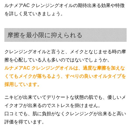
ルナメアAC クレンジングオイルの期待出来る効果や特徴
これを使い始めてからは洗い流した後もつ
を詳しく見ていきましょう。
っぱらず、乾燥がそこまで気にならなくな
りました。
摩擦を最小限に抑えられる
クレンジングオイルと言うと、メイクとなじませる時の摩
擦を心配している人も多いのではないでしょうか。
ルナメアAC クレンジングオイルは、過度な摩擦を加えな
くてもメイクが落ちるよう、すべりの良いオイルタイプを
採用しています。
20代女性
ニキビが出来ていてデリケートな状態の肌でも、優しいメ
使い心地がとてもよく、普段肌の調子が悪
イクオフが出来るのでストレスを掛けません。
い私でもこのクレンジングオイルは安心し
口コミでも、肌に負担がなくクレンジングが出来ると高い
て使えました。
評価を得ています。
むしろ使うと肌の調子が良くなってくるの