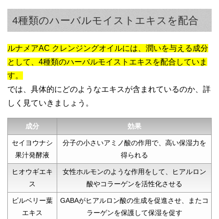
で、毎日のケアには欠かせないアイテムで
4種類のハーバルモイストエキスを配合
す。
ルナメアAC クレンジングオイルには、潤いを与える成分
として、4種類のハーバルモイストエキスを配合していま
す。
では、具体的にどのようなエキスが含まれているのか、詳
しく見ていきましょう。
成分
効果
30代女性
セイヨウナシ
分子の小さいアミノ酸の作用で、高い保湿力を
果汁発酵液
得られる
オイルなのにベタベタしていなくて、さら
っとした使い心地で良い感じです。
ヒオウギエキ
女性ホルモンのような作用をして、ヒアルロン
ス
酸やコラーゲンを活性化させる
メイクにもなじみやすいので、クレンジン
グのたびに感じていたストレスが全くなく
ビルベリー葉
GABAがヒアルロン酸の生成を促進させ、またコ
なりました。
エキス
ラーゲンを保護して保湿を促す