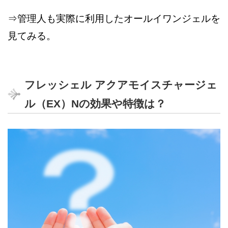
は合っているようです。
塗った後にベタベタになるので枕にすごく
⇒管理人も実際に利用したオールイワンジェルを
コックリしたクリームなので、塗り心地が
付きます。
良いのも気に入っています。
値段も安いですが、それなりかなぁと思い
見てみる。
ました…保湿はたしかに出来ると思いま
す。
フレッシェル アクアモイスチャージェ
ル（EX）Nの効果や特徴は？
30代女性
もともと肌が弱くてヒリヒリしやすかった
30代女性
のですが、このオールインワンを使ってか
らは肌の赤みが取れてきました。
とにかくベタつきが気になって、せっかく
だいたい2週間くらいで良さを実感出来たの
の保湿作用が台無しになっている気がしま