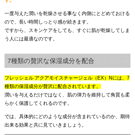
す。
人には適しているでしょうね。
一度与えた潤いを乾燥させる事なく内側にとどめておける
ので、長い時間しっとり感が続きます。
ですから、スキンケアをしても、すぐに肌が乾燥してしま
う人には最適なのです。
20代女性
7種類の贅沢な保湿成分を配合
冬の乾燥した季節では、オールインワンで
フレッシェル アクアモイスチャージェル（EX）Nには、7
はまかないきれないだろうと思っていまし
種類の保湿成分が贅沢に配合されています。
た。
潤いを与えるだけではなく、肌の弾力を維持して角質も柔
でもさすが濃厚保湿と書かれているだけあ
らかく保護してくれるのです。
り、すごくしっとりして満足感があります
ね。
では、具体的にどのような成分が含まれているのか、期待
出来る効果と共に見ていきましょう。