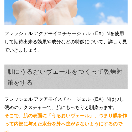
で、市販のオールインワンとしては優秀だ
す。
と思います。
夜のケアに使う分には気にならないので、
使用感は気に入っているため良く使ってい
ます。
フレッシェル アクアモイスチャージェル（EX）Nを使用
して期待出来る効果や成分などの特徴について、詳しく見
ていきましょう。
肌にうるおいヴェールをつくって乾燥対
50代女性
策をする
年齢も重ねて肌がカサカサしていました
40代女性
が、このオールインワンでみずみずしさを
フレッシェル アクアモイスチャージェル（EX）Nは少し
保っています。
これだけだとやはり肌のカサつきが気にな
硬めのテクスチャーで、肌にもっちりと馴染みます。
今では夫も気に入ったようで、夫婦で愛用
って、乾燥肌対策としては心もとないで
そこで、肌の表面に「うるおいヴェール」、つまり膜を作
中です。
す。
って内部に与えた水分を外へ逃がさないようにするので
ただ値段も安いですし、手軽にケアしたい