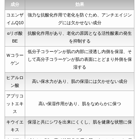
成分
効果
コエンザ
強力な抗酸化作用で老化を防ぐため、アンチエイジン
イムQ10
グには欠かせない成分
αリポ酸
抗酸化作用があり、老化の原因となる活性酸素の発生
BE
を抑制する
低分子コラーゲンが肌の内部に浸透し内側を保湿、そ
Ｗコラー
して高分子コラーゲンが肌の表面にとどまり外側を保
ゲン
湿する
ヒアルロ
高い保水力があり、肌の保湿には欠かせない成分
ン酸
アプリコ
ットエキ
高い保湿作用があり、肌をなめらかに保つ
ス
キウイエ
保湿と共にシワを出来にくくし、肌を健康な状態に保
キス
つ