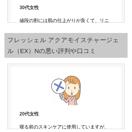
30代女性
値段の割には肌の仕上がりが良くて、リニ
ューアル前から気に入っています。
これだけだと乾燥が気になるときは、クリ
フレッシェル アクアモイスチャージェ
ームを追加しています。
ル（EX）Nの悪い評判や口コミ
40代女性
20代女性
濃厚保湿タイプという事で、乾燥肌の私に
寝る前のスキンケアに使用していますが、